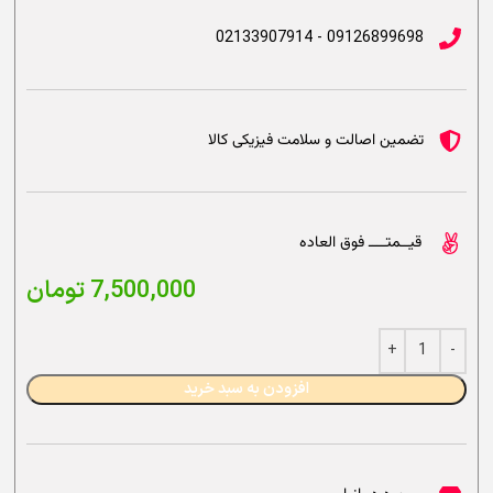
09126899698 - 02133907914
تضمین اصالت و سلامت فیزیکی کالا
قیــمتــــ فوق العاده
7,500,000
تومان
افزودن به سبد خرید