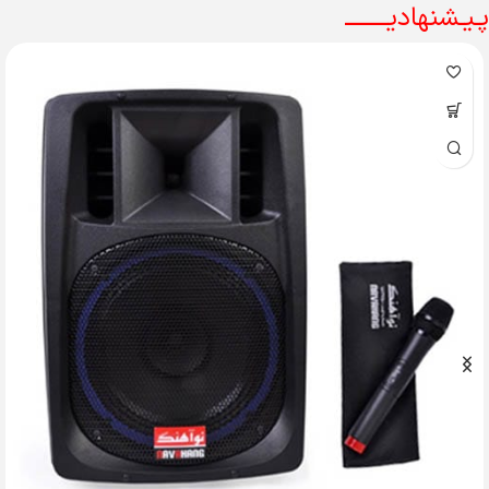
پـیـشنهادیــــــــ