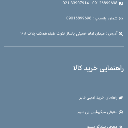
09126899698 - 021-33907914
شماره واتساپ : 09016899698
آدرس : میدان امام خمینی پاساژ فتوت طبقه همکف پلاک ۱/۱۱
راهنمایی خرید کالا
راهنمای خرید آمپلی فایر
معرفی میکروفون بی سیم
معرفی بلندگو پسیو