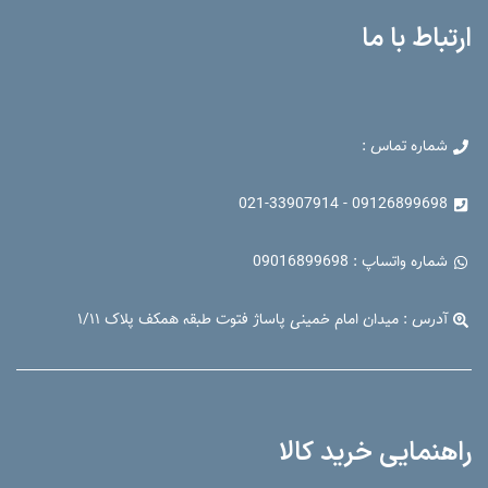
ارتباط با ما
شماره تماس :
09126899698 - 021-33907914
شماره واتساپ : 09016899698
آدرس : میدان امام خمینی پاساژ فتوت طبقه همکف پلاک ۱/۱۱
راهنمایی خرید کالا