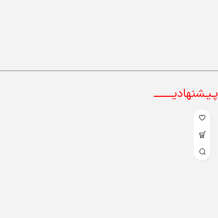
پـیـشنهادیــــــــ