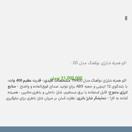
اکو همراه شارژی نوآهنگ مدل N400 با میکروفن بی‌سیم
21,000,000
تومان
اکو همراه شارژی نوآهنگ مدل N400
? مشخصات کلیدی:
- قدرت عظیم 400 وات:
با بلندگوی 12 اینچی و جعبه ABS برای تولید صدای فوق‌العاده و واضح.
- منابع
انرژی متنوع:
قابل استفاده با برق مستقیم، شارژ داخلی و باطری ماشین - همیشه
آماده به کار!
- نمایشگر شارژ باتری:
نظارت آسان بر میزان شارژ باطری برای جلوگیری
از خاموشی ناگهانی.
- خروجی‌های قدرتمند:
دو خروجی باند اضافه با دو ولوم مجزا
برای تنظیم دقیق صدا.
- ورودی‌های متعدد:
دو ورودی میکروفن، رادیو، بلوتوث،
USB، SD و AUX - همه چیز را در یک دستگاه!
- قابلیت ضبط صدا:
ضبط صدا روی
USB برای ذخیره و پخش آسان فایل‌های صوتی.
- ابعاد ایده‌آل:
طول 39 سانتیمتر،
عرض 35 سانتیمتر و ارتفاع 58 سانتیمتر - مناسب برای هر فضا.
- وزن مناسب: