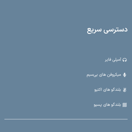
15.5 کیلوگرم برای حمل و نقل آسان. این اکو همراه با طراحی مدرن و ویژگی‌های
کاربردی، گزینه‌ای عالی برای مراسمات، کنفرانس‌ها و فعالیت‌های عمومی است. با
N400، قدرت صدا و امکانات کامل را تجربه کنید.
دسترسی سریع
آمپلی فایر
میکروفن های بی‌سیم
بلندگو های اکتیو
بلندگو های پسیو