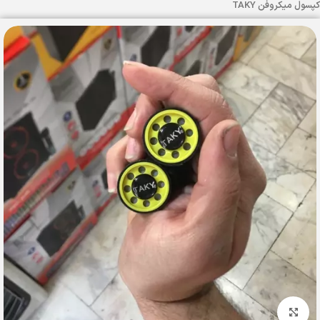
کپسول میکروفن TAKY
بزرگنمایی تصویر