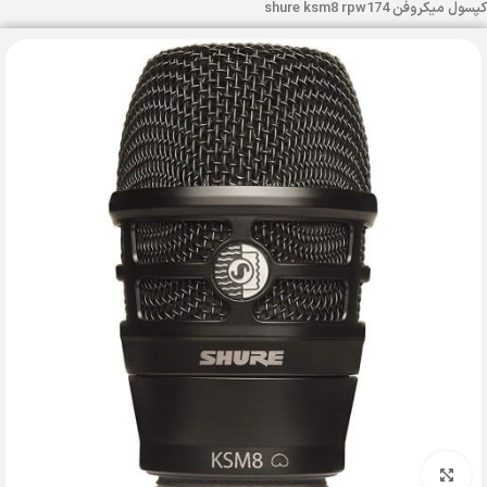
کپسول میکروفن shure ksm8 rpw174
بزرگنمایی تصویر