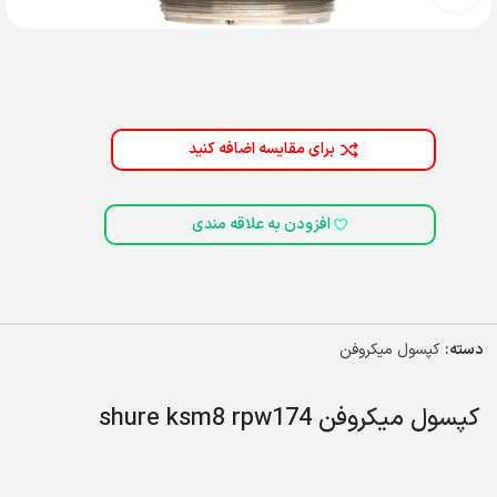
برای مقایسه اضافه کنید
افزودن به علاقه مندی
دسته:
کپسول میکروفن
کپسول میکروفن shure ksm8 rpw174