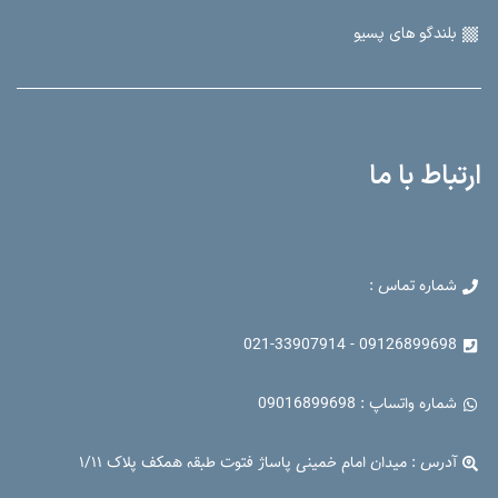
میکروفن های بی‌سیم
بلندگو های اکتیو
بلندگو های پسیو
ارتباط با ما
شماره تماس :
09126899698 - 021-33907914