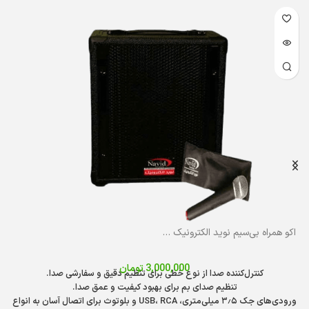
اکو همراه شارژی نوآهنگ مدل N400 با میکروفن بی‌سیم