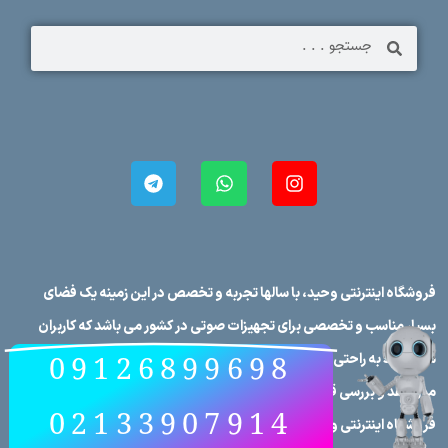
معرفی بلندگو اکتیو
09126899698
فروشگاه اینترنتی وحید، با سالها تجربه و تخصص در این زمینه یک فضای
02133907914
بسیار مناسب و تخصصی برای تجهیزات صوتی در کشور می باشد که کاربران