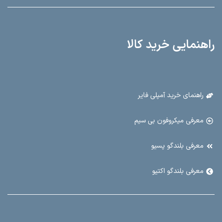
شماره واتساپ : 09016899698
آدرس : میدان امام خمینی پاساژ فتوت طبقه همکف پلاک ۱/۱۱
راهنمایی خرید کالا
راهنمای خرید آمپلی فایر
معرفی میکروفون بی سیم
معرفی بلندگو پسیو