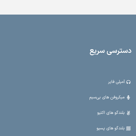
سیستم اکوی تکرار و تأخیر برای ایجاد جلوه‌های صوتی حرفه‌ای و بهبود کیفیت
صدا.
سیستم تنظیم میزان زیر و بم صدا با ولوم کنترل مجزا برای تجربه‌ای شخصی‌سازی
شده از صدا.
همراه با ریموت کنترل برای راحتی استفاده.
قابلیت شارژ اتوماتیک و کاور محافظ برای حفظ کیفیت و حمل آسان.نمایشگر
میزان شارژ باتری برای نظارت دقیق و جلوگیری از خاموشی ناگهانی.
دسترسی سریع
آمپلی فایر
میکروفن های بی‌سیم
بلندگو های اکتیو
بلندگو های پسیو