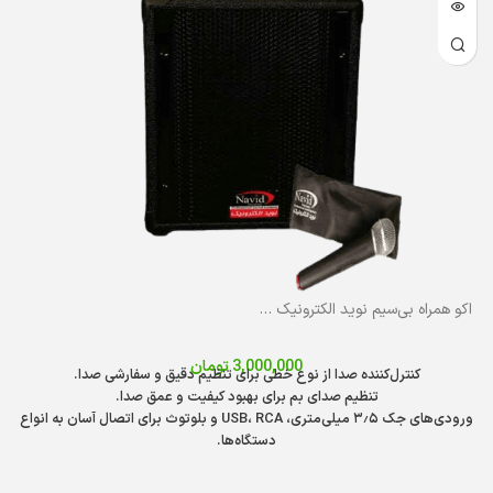
اکو همراه بی‌سیم نوید الکترونیک مدل PA-M624UBR
3,000,000
تومان
کنترل‌کننده صدا از نوع خطی برای تنظیم دقیق و سفارشی صدا.
تنظیم صدای بم برای بهبود کیفیت و عمق صدا.
ورودی‌های جک ۳٫۵ میلی‌متری، USB، RCA و بلوتوث برای اتصال آسان به انواع
دستگاه‌ها.
قابلیت اتصال باند اضافی با ولوم کنترل مجزا برای تنظیم دقیق صدا و افزایش
قدرت سیستم.