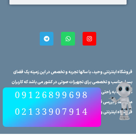
فروشگاه اینترنتی وحید، با سالها تجربه و تخصص در این زمینه یک فضای
بسیار مناسب و تخصصی برای تجهیزات صوتی در کشور می باشد که کاربران
09126899698
می توانند به راحتی برندهای صوتی در کشور را در فروشگاه اینترنتی وحید
مورد نقد و بررسی قرار دهند، علاوه بر این که تمامی محصولات در
02133907914
فروشگاه اینترنتی وحید دارای مشخصات فنی کامل می‌باشند