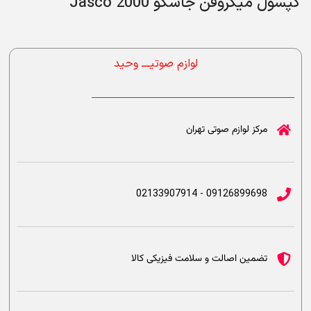
کپسول میکروفن جاسکو Jasco 2000
لوازم صوتیــــ وحید
مرکز لوازم صوتی تهران
09126899698 - 02133907914
تضمین اصالت و سلامت فیزیکی کالا