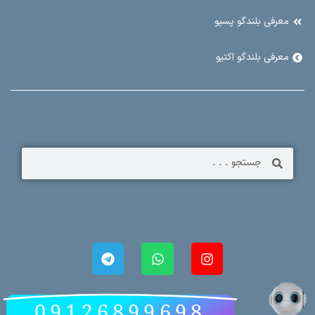
معرفی بلندگو پسیو
معرفی بلندگو اکتیو
09126899698