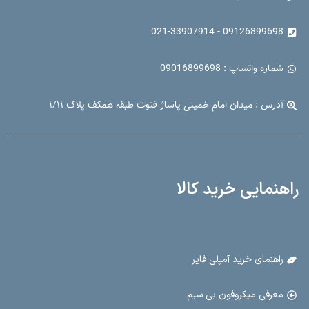
09126899698 - 021-33907914
شماره واتساپ : 09016899698
آدرس : میدان امام خمینی پاساژ فتوت طبقه همکف پلاک ۱/۱۱
راهنمایی خرید کالا
راهنمای خرید آمپلی فایر
معرفی میکروفون بی سیم