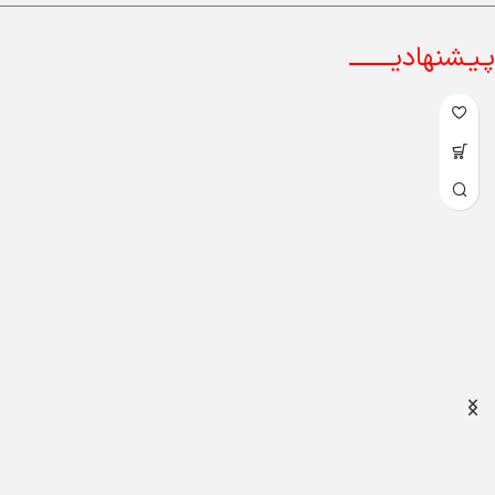
پـیـشنهادیــــــــ