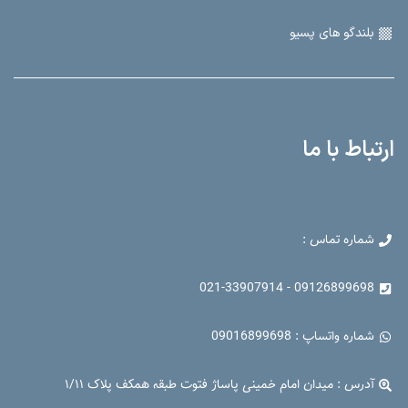
بلندگو های اکتیو
بلندگو های پسیو
ارتباط با ما
شماره تماس :
09126899698 - 021-33907914
شماره واتساپ : 09016899698
آدرس : میدان امام خمینی پاساژ فتوت طبقه همکف پلاک ۱/۱۱