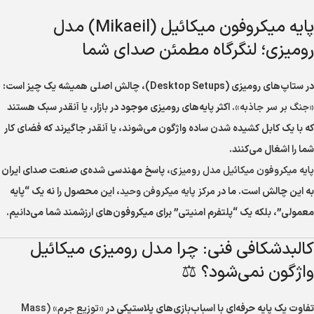
پایه میکروفون میکائیل (Mikaeil) مدل
رومیزی؛ لنگرگاه مطمئن صدای شما
در ستاپ‌های رومیزی (Desktop Setups)، چالش اصلی همیشه یک چیز است:
«جنگ بر سر جاذبه»
. اکثر پایه‌های رومیزی موجود در بازار، یا آنقدر سبک هستند
که با یک کابل کشیده شدن ساده واژگون می‌شوند، یا آنقدر جاگیرند که فضای کار
شما را اشغال می‌کنند.
پایه میکروفون میکائیل مدل رومیزی
، پاسخ مهندسی شده‌ی صنعت صدای ایران
به این چالش است. ما در
مرکز پایه میکروفن وحید
، این محصول را نه یک “پایه
معمولی”، بلکه یک “پلتفرم امنیتی” برای میکروفون‌های ارزشمند شما می‌دانیم.
کالبدشکافی فنی: چرا مدل رومیزی میکائیل
واژگون نمی‌شود؟ ⚖️
تفاوت یک پایه حرفه‌ای با اسباب‌بازی‌های پلاستیکی در
«توزیع جرم» (Mass