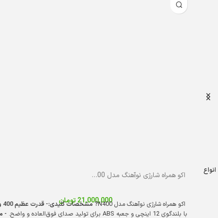
اکو همراه شارژی نوآهنگ مدل N400 با میکروفن بی‌سیم
21,000,000
تومان
اکو همراه شارژی نوآهنگ مدل N400
? مشخصات کلیدی:
- قدرت عظیم 400 وات:
با بلندگوی 12 اینچی و جعبه ABS برای تولید صدای فوق‌العاده و واضح.
- منابع