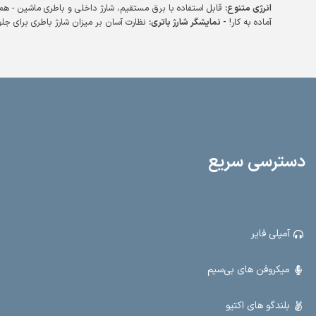
انرژی متنوع:
قابل استفاده با برق مستقیم، شارژ داخلی و باطری ماشین - همیشه
آماده به کار!
- نمایشگر شارژ باتری:
نظارت آسان بر میزان شارژ باطری برای جلوگیری
از خاموشی ناگهانی.
- خروجی‌های قدرتمند:
دو خروجی باند اضافه با دو ولوم مجزا
برای تنظیم دقیق صدا.
- ورودی‌های متعدد:
دو ورودی میکروفن، رادیو، بلوتوث،
USB، SD و AUX - همه چیز را در یک دستگاه!
- قابلیت ضبط صدا:
ضبط صدا روی
USB برای ذخیره و پخش آسان فایل‌های صوتی.
- ابعاد ایده‌آل:
طول 39 سانتیمتر،
عرض 35 سانتیمتر و ارتفاع 58 سانتیمتر - مناسب برای هر فضا.
- وزن مناسب:
15.5 کیلوگرم برای حمل و نقل آسان. این اکو همراه با طراحی مدرن و ویژگی‌های
کاربردی، گزینه‌ای عالی برای مراسمات، کنفرانس‌ها و فعالیت‌های عمومی است. با
N400، قدرت صدا و امکانات کامل را تجربه کنید.
دسترسی سریع
آمپلی فایر
میکروفن های بی‌سیم