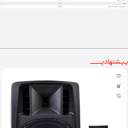
پـیـشنهادیــــــــ