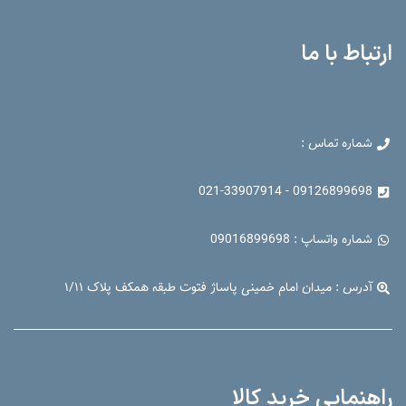
ارتباط با ما
شماره تماس :
09126899698 - 021-33907914
شماره واتساپ : 09016899698
آدرس : میدان امام خمینی پاساژ فتوت طبقه همکف پلاک ۱/۱۱
راهنمایی خرید کالا