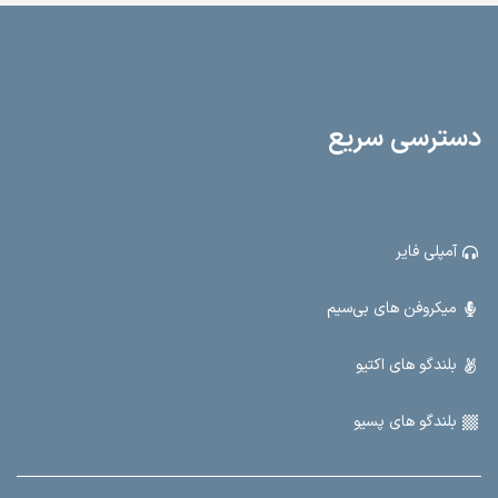
عرض 35 سانتیمتر و ارتفاع 58 سانتیمتر - مناسب برای هر فضا.
- وزن مناسب:
15.5 کیلوگرم برای حمل و نقل آسان. این اکو همراه با طراحی مدرن و ویژگی‌های
کاربردی، گزینه‌ای عالی برای مراسمات، کنفرانس‌ها و فعالیت‌های عمومی است. با
N400، قدرت صدا و امکانات کامل را تجربه کنید.
دسترسی سریع
آمپلی فایر
میکروفن های بی‌سیم
بلندگو های اکتیو
بلندگو های پسیو