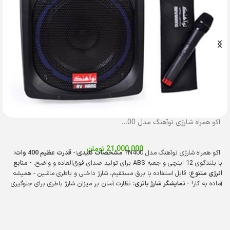
اکو همراه شارژی نوآهنگ مدل N400 با میکروفن بی‌سیم
21,000,000
تومان
اکو همراه شارژی نوآهنگ مدل N400
? مشخصات کلیدی:
- قدرت عظیم 400 وات:
با بلندگوی 12 اینچی و جعبه ABS برای تولید صدای فوق‌العاده و واضح.
- منابع
انرژی متنوع:
قابل استفاده با برق مستقیم، شارژ داخلی و باطری ماشین - همیشه
آماده به کار!
- نمایشگر شارژ باتری:
نظارت آسان بر میزان شارژ باطری برای جلوگیری
از خاموشی ناگهانی.
- خروجی‌های قدرتمند:
دو خروجی باند اضافه با دو ولوم مجزا
برای تنظیم دقیق صدا.
- ورودی‌های متعدد:
دو ورودی میکروفن، رادیو، بلوتوث،
USB، SD و AUX - همه چیز را در یک دستگاه!
- قابلیت ضبط صدا:
ضبط صدا روی
USB برای ذخیره و پخش آسان فایل‌های صوتی.
- ابعاد ایده‌آل:
طول 39 سانتیمتر،