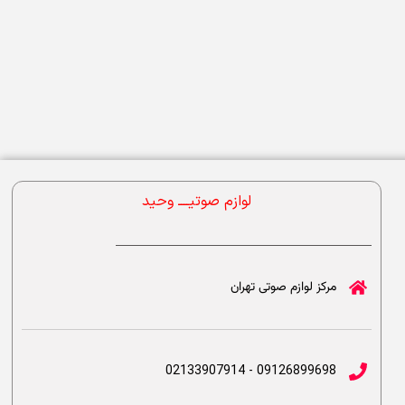
لوازم صوتیــــ وحید
مرکز لوازم صوتی تهران
09126899698 - 02133907914