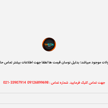
ات موجود میباشد؛ بدلیل نوسان قیمت ها لطفا جهت اطلاعات بیشتر تماس حاص
جهت
تماس کلیک فرمایید. شماره تماس : 09126899698 33907914-021