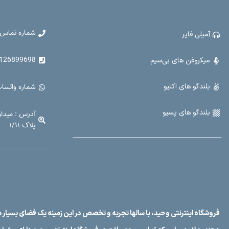
58 سانتیمتر - مناسب برای هر فضا.
مناسب:
15.5 کیلوگر
این اکو همراه با طراحی 
شماره تماس 
آمپلی فایر
کاربردی، گزینه‌ای عالی ب
کنفرانس‌ها و فعالیت‌ها
N400، قدرت صدا و امکانات کامل را تجربه کنید.
899698 - 021-33907914
میکروفن های بی‌سیم
بلندگو های اکتیو
شماره واتساپ : 99698
بلندگو های پسیو
آدرس : میدا
پلاک ۱/۱۱
فروشگاه اینترنتی وحید، با سالها تجربه و تخصص در این زمینه یک فضای بسیار م