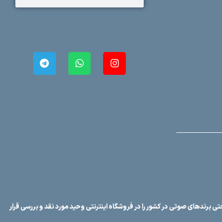
ورودی‌ها
AUX
00
خروجی‌ها
بلندگو
قابلیت‌های
پخش
کارت، ر
کنترل صدا
ولوم ت
مدار م
ویژگی‌های
اتصال 
حفاظتی
ولتاژ 
سیستم
اسمارت
خنک‌کننده
اتومات
ی برندهای صوتی در کشور را در فروشگاه اینترنتی وحید مورد نقد و بررسی قرار
میکسر 