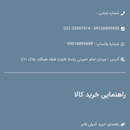
شماره تماس :
09126899698 - 021-33907914
شماره واتساپ : 09016899698
آدرس : میدان امام خمینی پاساژ فتوت طبقه همکف پلاک ۱/۱۱
راهنمایی خرید کالا
راهنمای خرید آمپلی فایر