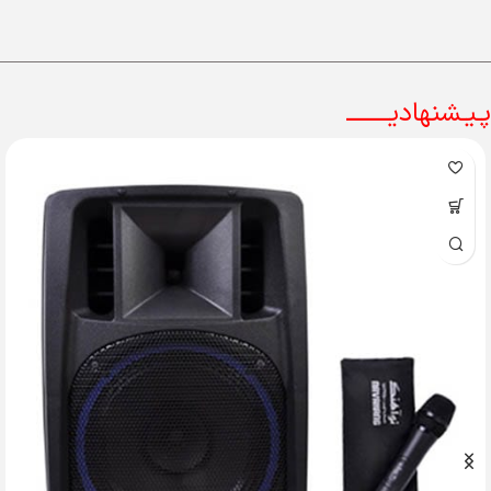
پـیـشنهادیــــــــ