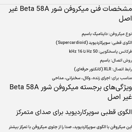
مشخصات فنی میکروفن شور Beta 58A غیر
اصل
نوع میکروفن:
داینامیک باسیم
الگوی قطبی:
سوپرکاردیوید (Supercardioid)
فرکانس پاسخگویی:
50 Hz تا 16 kHz
روش اتصال:
باسیم
رابط اتصال:
XLR (کانکتور حرفه‌ای)
مناسب برای:
اجرای زنده، وکال، سخنرانی، مداحی
ویژگی‌های برجسته میکروفن شور Beta 58A
غیر اصل
الگوی قطبی سوپرکاردیوید برای صدای متمرکز
این میکروفن با الگوی سوپرکاردیوید، صدا را از جلوی میکروفن با تمرکز بیشتر