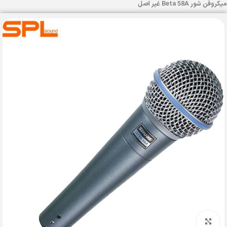
میکروفن شور Beta 58A غیر اصل
بزرگنمایی تصویر