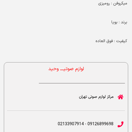
میکروفن : رومیزی
برند : بویا
کیفیت : فوق العاده
لوازم صوتیــــ وحید
مرکز لوازم صوتی تهران
09126899698 - 02133907914