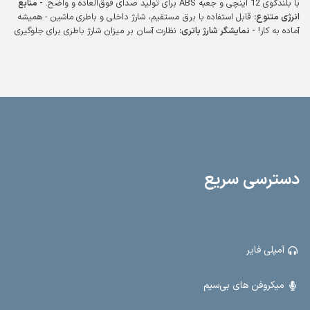
با بلندگوی 12 اینچی و جعبه ABS برای تولید صدای فوق‌العاده و واضح.
- منابع
انرژی متنوع:
قابل استفاده با برق مستقیم، شارژ داخلی و باطری ماشین - همیشه
آماده به کار!
- نمایشگر شارژ باتری:
نظارت آسان بر میزان شارژ باطری برای جلوگیری
از خاموشی ناگهانی.
- خروجی‌های قدرتمند:
دو خروجی باند اضافه با دو ولوم مجزا
برای تنظیم دقیق صدا.
- ورودی‌های متعدد:
دو ورودی میکروفن، رادیو، بلوتوث،
USB، SD و AUX - همه چیز را در یک دستگاه!
- قابلیت ضبط صدا:
ضبط صدا روی
USB برای ذخیره و پخش آسان فایل‌های صوتی.
- ابعاد ایده‌آل:
طول 39 سانتیمتر،
عرض 35 سانتیمتر و ارتفاع 58 سانتیمتر - مناسب برای هر فضا.
- وزن مناسب:
15.5 کیلوگرم برای حمل و نقل آسان. این اکو همراه با طراحی مدرن و ویژگی‌های
کاربردی، گزینه‌ای عالی برای مراسمات، کنفرانس‌ها و فعالیت‌های عمومی است. با
N400، قدرت صدا و امکانات کامل را تجربه کنید.
دسترسی سریع
آمپلی فایر
میکروفن های بی‌سیم