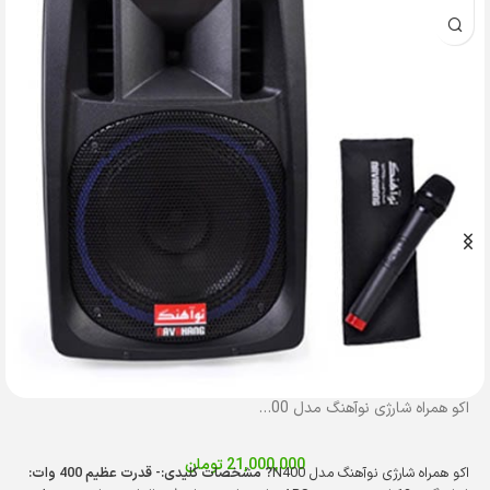
اکو همراه شارژی نوآهنگ مدل N400 با میکروفن بی‌سیم
21,000,000
تومان
اکو همراه شارژی نوآهنگ مدل N400
? مشخصات کلیدی:
- قدرت عظیم 400 وات: