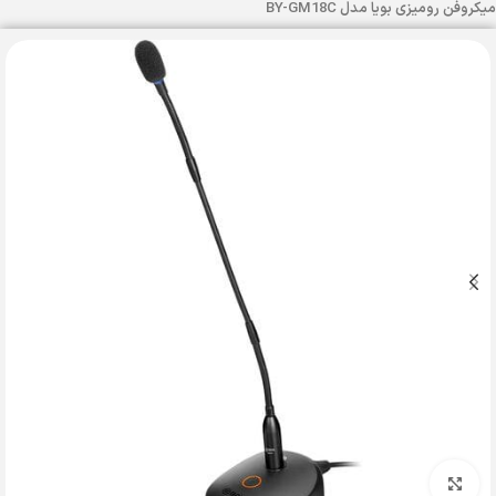
میکروفن رومیزی بویا مدل BY-GM18C
بزرگنمایی تصویر