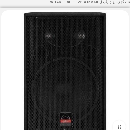
بلندگو پسیو وارفیدل WHARFEDALE EVP-X15MKII
بزرگنمایی تصویر