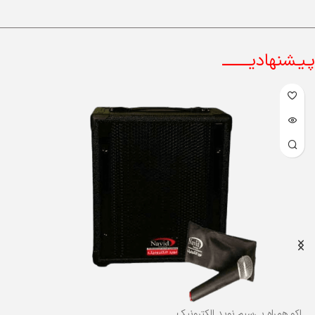
پـیـشنهادیــــــــ
اکو همراه بی‌سیم نوید الکترونیک مدل PA-M624UBR