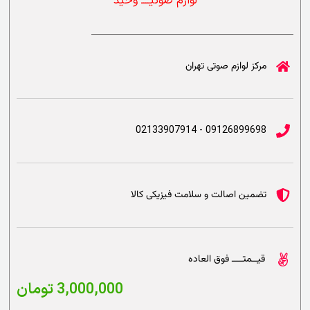
لوازم صوتیــــ وحید
مرکز لوازم صوتی تهران
09126899698 - 02133907914
تضمین اصالت و سلامت فیزیکی کالا
قیــمتــــ فوق العاده
3,000,000
تومان