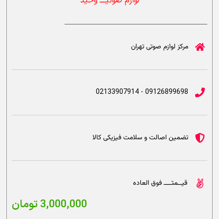
لوازم صوتیــــ وحید
مرکز لوازم صوتی تهران
09126899698 - 02133907914
تضمین اصالت و سلامت فیزیکی کالا
قیــمتــــ فوق العاده
3,000,000
تومان