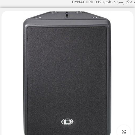
بلندگو پسیو دایناکورد DYNACORD D12
بزرگنمایی تصویر