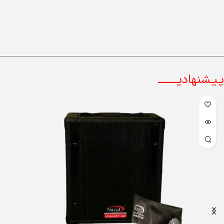
پـیـشنهادیــــــــ