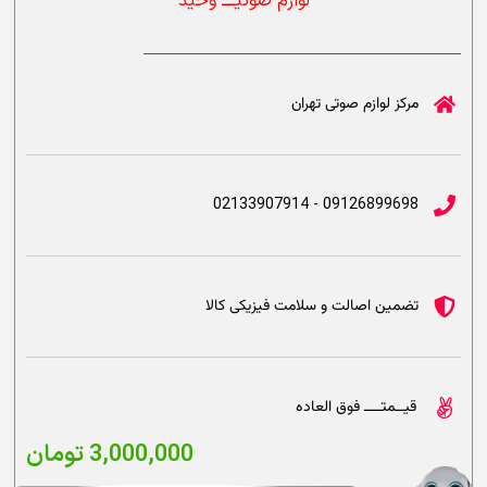
لوازم صوتیــــ وحید
مرکز لوازم صوتی تهران
09126899698 - 02133907914
تضمین اصالت و سلامت فیزیکی کالا
قیــمتــــ فوق العاده
3,000,000
تومان