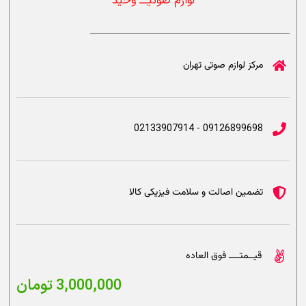
لوازم صوتیــــ وحید
مرکز لوازم صوتی تهران
09126899698 - 02133907914
تضمین اصالت و سلامت فیزیکی کالا
قیــمتــــ فوق العاده
3,000,000
تومان