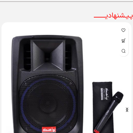
پـیـشنهادیــــــــ