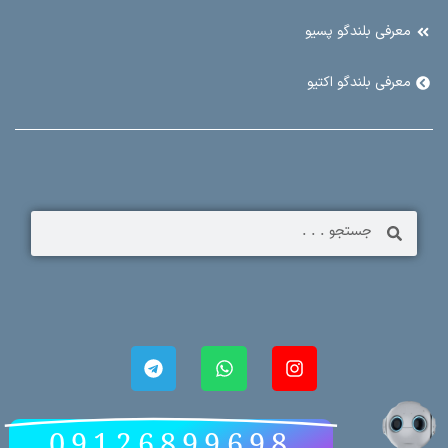
معرفی بلندگو پسیو
معرفی بلندگو اکتیو
09126899698