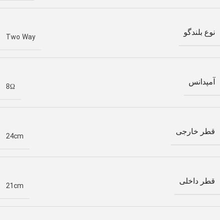
نوع بلندگو
Two Way
آمپدانس
8Ω
قطر خارجی
24cm
قطر داخلی
21cm