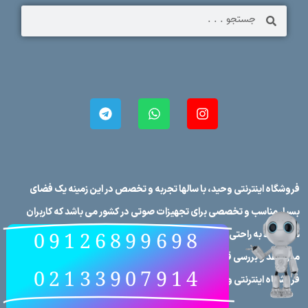
09126899698
فروشگاه اینترنتی وحید، با سالها تجربه و تخصص در این زمینه یک فضای
02133907914
بسیار مناسب و تخصصی برای تجهیزات صوتی در کشور می باشد که کاربران