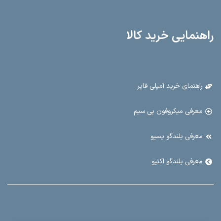
شماره واتساپ : 09016899698
آدرس : میدان امام خمینی پاساژ فتوت طبقه همکف پلاک ۱/۱۱
راهنمایی خرید کالا
راهنمای خرید آمپلی فایر
معرفی میکروفون بی سیم
معرفی بلندگو پسیو
معرفی بلندگو اکتیو