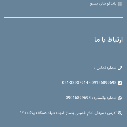
میکروفن های بی‌سیم
بلندگو های اکتیو
بلندگو های پسیو
ارتباط با ما
شماره تماس :
09126899698 - 021-33907914