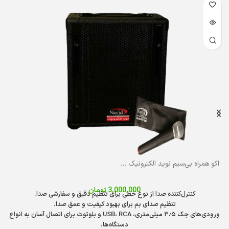
اکو همراه شارژی نوآهنگ مدل N400 با میکروفن بی‌سیم