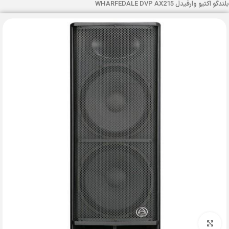
بلندگو اکتیو وارفیدل WHARFEDALE DVP AX215
بزرگنمایی تصویر