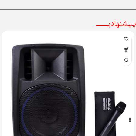
پـیـشنهادیــــــــ