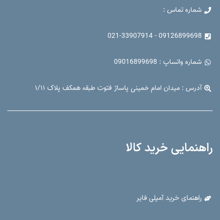
شماره تماس :
09126899698 - 021-33907914
شماره واتساپ : 09016899698
آدرس : میدان امام خمینی پاساژ فتوت طبقه همکف پلاک ۱/۱۱
راهنمایی خرید کالا
راهنمای خرید آمپلی فایر