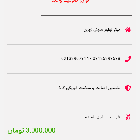
لوازم صوتیــــ وحید
مرکز لوازم صوتی تهران
09126899698 - 02133907914
تضمین اصالت و سلامت فیزیکی کالا
قیــمتــــ فوق العاده
3,000,000
تومان