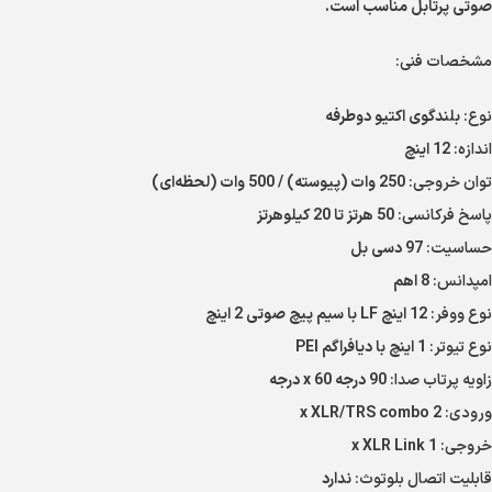
صوتی پرتابل مناسب است.
مشخصات فنی:
نوع:
بلندگوی اکتیو دوطرفه
اندازه:
12 اینچ
توان خروجی:
250 وات (پیوسته) / 500 وات (لحظه‌ای)
پاسخ فرکانسی:
50 هرتز تا 20 کیلوهرتز
حساسیت:
97 دسی بل
امپدانس:
8 اهم
نوع ووفر:
12 اینچ LF با سیم پیچ صوتی 2 اینچ
نوع تیوتر:
1 اینچ با دیافراگم PEI
زاویه پرتاب صدا:
90 درجه x 60 درجه
ورودی:
2 x XLR/TRS combo
خروجی:
1 x XLR Link
قابلیت اتصال بلوتوث:
ندارد