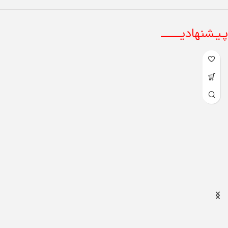
پـیـشنهادیــــــــ