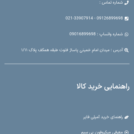
شماره تماس :
09126899698 - 021-33907914
شماره واتساپ : 09016899698
آدرس : میدان امام خمینی پاساژ فتوت طبقه همکف پلاک ۱/۱۱
راهنمایی خرید کالا
راهنمای خرید آمپلی فایر
معرفی میکروفون بی سیم