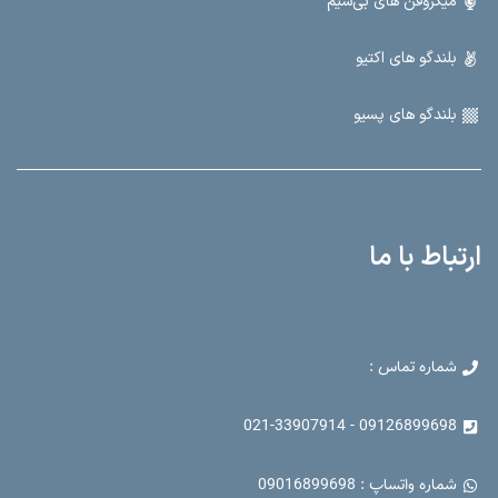
میکروفن های بی‌سیم
بلندگو های اکتیو
بلندگو های پسیو
ارتباط با ما
شماره تماس :
09126899698 - 021-33907914
شماره واتساپ : 09016899698