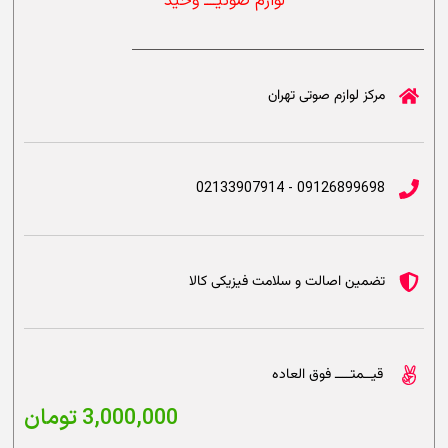
لوازم صوتیــــ وحید
مرکز لوازم صوتی تهران
09126899698 - 02133907914
تضمین اصالت و سلامت فیزیکی کالا
قیــمتــــ فوق العاده
3,000,000
تومان