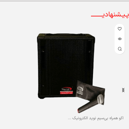
پـیـشنهادیــــــــ
اکو همراه بی‌سیم نوید الکترونیک مدل PA-M624UBR