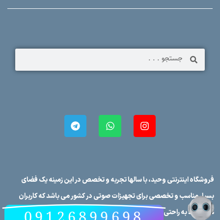
فروشگاه اینترنتی وحید، با سالها تجربه و تخصص در این زمینه یک فضای
بسیار مناسب و تخصصی برای تجهیزات صوتی در کشور می باشد که کاربران
09126899698
می توانند به راحتی برندهای صوتی در کشور را در فروشگاه اینترنتی وحید