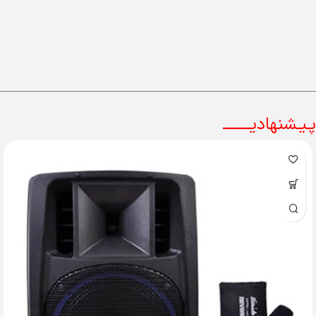
پـیـشنهادیــــــــ