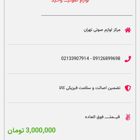
لوازم صوتیــــ وحید
مرکز لوازم صوتی تهران
09126899698 - 02133907914
تضمین اصالت و سلامت فیزیکی کالا
قیــمتــــ فوق العاده
3,000,000
تومان