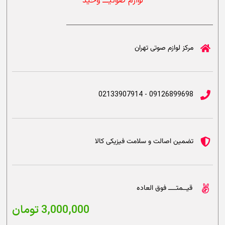
لوازم صوتیــــ وحید
مرکز لوازم صوتی تهران
09126899698 - 02133907914
تضمین اصالت و سلامت فیزیکی کالا
قیــمتــــ فوق العاده
3,000,000
تومان