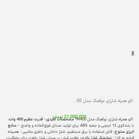
اکو همراه شارژی نوآهنگ مدل N400 با میکروفن بی‌سیم
21,000,000
تومان
اکو همراه شارژی نوآهنگ مدل N400
? مشخصات کلیدی:
- قدرت عظیم 400 وات:
با بلندگوی 12 اینچی و جعبه ABS برای تولید صدای فوق‌العاده و واضح.
- منابع
انرژی متنوع:
قابل استفاده با برق مستقیم، شارژ داخلی و باطری ماشین - همیشه
آماده به کار!
- نمایشگر شارژ باتری:
نظارت آسان بر میزان شارژ باطری برای جلوگیری