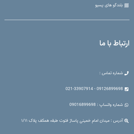
بلندگو های پسیو
ارتباط با ما
شماره تماس :
09126899698 - 021-33907914
شماره واتساپ : 09016899698
آدرس : میدان امام خمینی پاساژ فتوت طبقه همکف پلاک ۱/۱۱