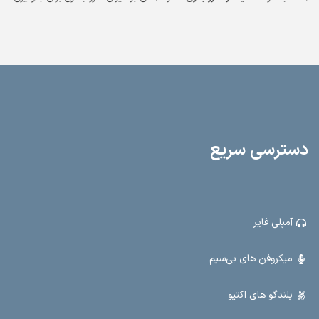
از خاموشی ناگهانی.
- خروجی‌های قدرتمند:
دو خروجی باند اضافه با دو ولوم مجزا
برای تنظیم دقیق صدا.
- ورودی‌های متعدد:
دو ورودی میکروفن، رادیو، بلوتوث،
USB، SD و AUX - همه چیز را در یک دستگاه!
- قابلیت ضبط صدا:
ضبط صدا روی
USB برای ذخیره و پخش آسان فایل‌های صوتی.
- ابعاد ایده‌آل:
طول 39 سانتیمتر،
عرض 35 سانتیمتر و ارتفاع 58 سانتیمتر - مناسب برای هر فضا.
- وزن مناسب:
15.5 کیلوگرم برای حمل و نقل آسان. این اکو همراه با طراحی مدرن و ویژگی‌های
کاربردی، گزینه‌ای عالی برای مراسمات، کنفرانس‌ها و فعالیت‌های عمومی است. با
N400، قدرت صدا و امکانات کامل را تجربه کنید.
دسترسی سریع
آمپلی فایر
میکروفن های بی‌سیم
بلندگو های اکتیو