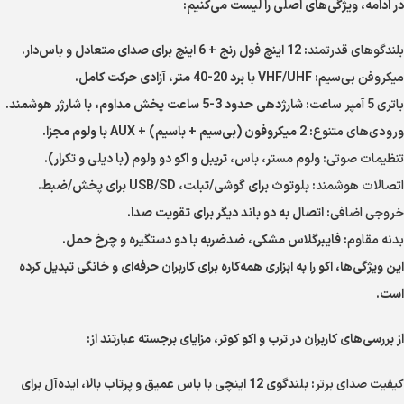
در ادامه، ویژگی‌های اصلی را لیست می‌کنیم:
بلندگوهای قدرتمند
: 12 اینچ فول رنج + 6 اینچ برای صدای متعادل و باس‌دار.
میکروفن بی‌سیم
: VHF/UHF با برد 20-40 متر، آزادی حرکت کامل.
باتری 5 آمپر ساعت
: شارژدهی حدود 3-5 ساعت پخش مداوم، با شارژر هوشمند.
ورودی‌های متنوع
: 2 میکروفون (بی‌سیم + باسیم) + AUX با ولوم مجزا.
تنظیمات صوتی
: ولوم مستر، باس، تریبل و اکو دو ولوم (با دیلی و تکرار).
اتصالات هوشمند
: بلوتوث برای گوشی/تبلت، USB/SD برای پخش/ضبط.
خروجی اضافی
: اتصال به دو باند دیگر برای تقویت صدا.
بدنه مقاوم
: فایبرگلاس مشکی، ضدضربه با دو دستگیره و چرخ حمل.
این ویژگی‌ها، اکو را به ابزاری همه‌کاره برای کاربران حرفه‌ای و خانگی تبدیل کرده
است.
از بررسی‌های کاربران در ترب و اکو کوثر، مزایای برجسته عبارتند از:
کیفیت صدای برتر
: بلندگوی 12 اینچی با باس عمیق و پرتاب بالا، ایده‌آل برای