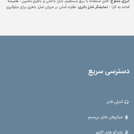
انرژی متنوع:
قابل استفاده با برق مستقیم، شارژ داخلی و باطری ماشین - همیشه
آماده به کار!
- نمایشگر شارژ باتری:
نظارت آسان بر میزان شارژ باطری برای جلوگیری
از خاموشی ناگهانی.
- خروجی‌های قدرتمند:
دو خروجی باند اضافه با دو ولوم مجزا
برای تنظیم دقیق صدا.
- ورودی‌های متعدد:
دو ورودی میکروفن، رادیو، بلوتوث،
USB، SD و AUX - همه چیز را در یک دستگاه!
- قابلیت ضبط صدا:
ضبط صدا روی
USB برای ذخیره و پخش آسان فایل‌های صوتی.
- ابعاد ایده‌آل:
طول 39 سانتیمتر،
عرض 35 سانتیمتر و ارتفاع 58 سانتیمتر - مناسب برای هر فضا.
- وزن مناسب:
15.5 کیلوگرم برای حمل و نقل آسان. این اکو همراه با طراحی مدرن و ویژگی‌های
کاربردی، گزینه‌ای عالی برای مراسمات، کنفرانس‌ها و فعالیت‌های عمومی است. با
N400، قدرت صدا و امکانات کامل را تجربه کنید.
دسترسی سریع
آمپلی فایر
میکروفن های بی‌سیم
بلندگو های اکتیو