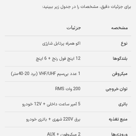
برای جزئیات دقیق، مشخصات را در جدول زیر ببینید:
مشخصه
جزئیات
نوع
اکو همراه پرتابل شارژی
بلندگوها
12 اینچ فول رنج + 6 اینچ
میکروفن
1 عدد بی‌سیم VHF/UHF (برد 20-40متر)
توان خروجی
200 وات RMS
باتری
5 آمپر ساعت داخلی + 12V خودرو
منبع تغذیه
برق 220V شهری + باتری خودرو
ورودی‌ها
2 میکروفون + AUX