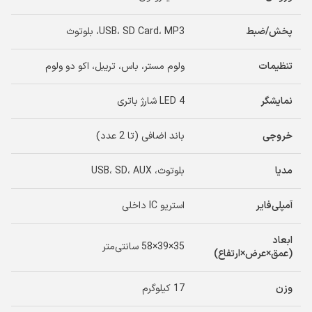
پخش/ضبط
USB، SD Card، MP3، بلوتوث
تنظیمات
ولوم مستر، باس، تریبل، اکو دو ولوم
نمایشگر
4 LED شارژ باتری
خروجی
باند اضافی (تا 2 عدد)
مدیا
بلوتوث، USB، SD، AUX
آمپلی‌فایر
استریو IC داخلی
ابعاد
35×39×58 سانتی‌متر
(عمق×عرض×ارتفاع)
وزن
17 کیلوگرم