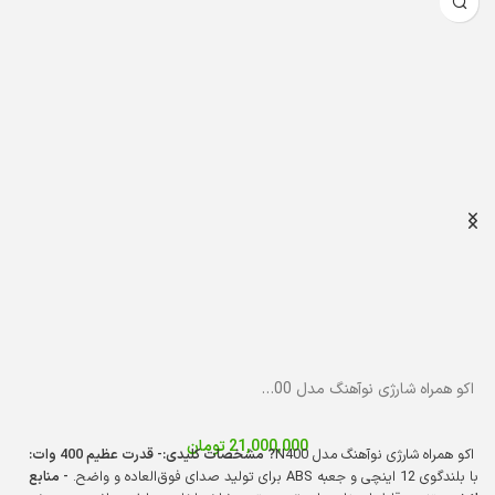
اکو همراه شارژی نوآهنگ مدل N400 با میکروفن بی‌سیم
21,000,000
تومان
اکو همراه شارژی نوآهنگ مدل N400
? مشخصات کلیدی:
- قدرت عظیم 400 وات:
با بلندگوی 12 اینچی و جعبه ABS برای تولید صدای فوق‌العاده و واضح.
- منابع