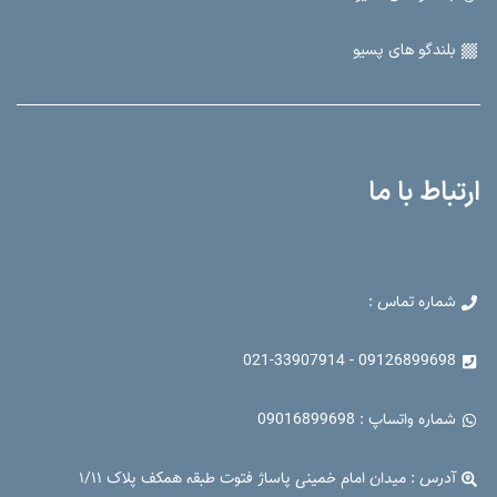
بلندگو های پسیو
ارتباط با ما
شماره تماس :
09126899698 - 021-33907914
شماره واتساپ : 09016899698
آدرس : میدان امام خمینی پاساژ فتوت طبقه همکف پلاک ۱/۱۱