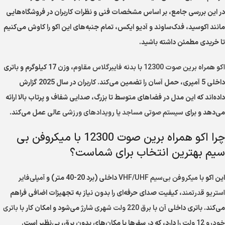
در این بررسی جامع، بر اساس مشخصات فنی و نظرات کاربران در فروشگاه‌هایی
مانند اکوسید، فدک‌ساوند و آدیو ایکس، تمام جنبه‌های این اکو را کاوش می‌کنیم
تا خریدی مطمئن داشته باشید.
اکو همراه برین صوت 12300
با
بدنه فایبرگلاس مقاوم
، وزن 17 کیلوگرم و باتری
داخلی 5 آمپری، حمل آسان را تضمین می‌کند. کاربران در سال 2025 گزارش
داده‌اند که این مدل در فضاهای متوسط تا بزرگ، صدایی شفاف و پرتاب بالا ارائه
می‌دهد و برای
سیستم صوتی مساجد
یا
رویدادهای ورزشی
عالی عمل می‌کند.
چرا اکو همراه برین صوت 12300 با میکروفن بی
سیم بهترین انتخاب برای شماست؟
این اکو با
میکروفن بی‌سیم VHF/UHF
داخلی (برد 20-40 متر) و
آمپلی‌فایر
استریو قدرتمند
، کیفیت صدای حرفه‌ای را بدون نیاز به تجهیزات اضافی فراهم
می‌کند. باتری داخلی آن با
برق 220 ولت شهری
شارژ می‌شود و امکان کار با
باتری
خودرو 12 ولت
را دارد، که در سفرها یا مکان‌های بدون برق، بی‌نظیر است.