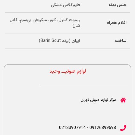
جنس بدنه
فایبرگلاس مشکی
ریموت کنترل، کاور، میکروفن بی‌سیم، کابل
اقلام همراه
شارژ
ساخت
ایران (برند Barin Sout)
لوازم صوتیــــ وحید
مرکز لوازم صوتی تهران
09126899698 - 02133907914