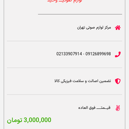
لوازم صوتیــــ وحید
مرکز لوازم صوتی تهران
09126899698 - 02133907914
تضمین اصالت و سلامت فیزیکی کالا
قیــمتــــ فوق العاده
3,000,000
تومان