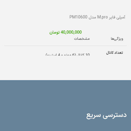
آمپلی فایر M.pro مدل PM10600
40,000,000
تومان
ویژگی‌ها
مشخصات
تعداد کانال
10 کانال (6 مونو و 4 استریو)
ورودی
آمپلی‌فایر
2 آمپلی‌فایر 600 وات
کارت صدا
داخلی (برای ضبط و اتصال به PC)
قابلیت‌های
ورودی USB و بلوتوث
پخش
دسترسی سریع
اسپیکون (برای اسپیکر پسیو) و خروجی برای اسپیکر
خروجی‌ها
اکتیو