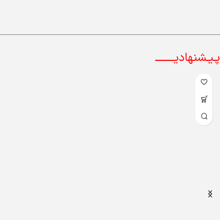
پـیـشنهادیــــــــ