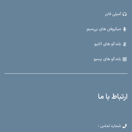
فانتوم پاور
دارد (برای میکروفون‌های خازنی)
آمپلی فایر
افکت صوتی
افکت دایناکورد 3 با 99 افکت دیجیتال و 20 حافظه
میکروفن های بی‌سیم
پردازش صدا
اکولایزر و پردازنده‌های باکیفیت
بلندگو های اکتیو
نصب
قابلیت نصب در انواع رک‌های صوتی استاندارد
بلندگو های پسیو
گارانتی و خدمات
18 ماه گارانتی و 10 سال خدمات پس از فروش
کشور سازنده
تایوان
ارتباط با ما
شماره تماس :