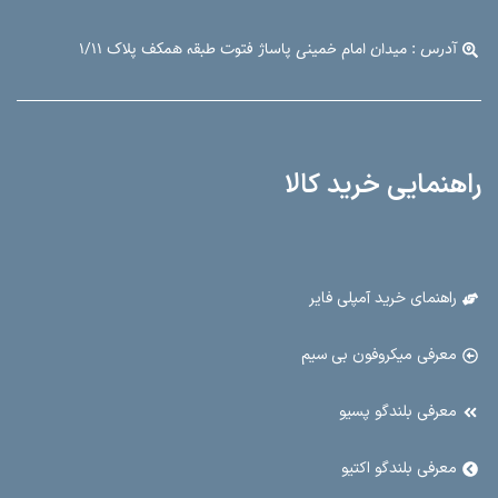
09126899698 - 021-33907914
شماره واتساپ : 09016899698
آدرس : میدان امام خمینی پاساژ فتوت طبقه همکف پلاک ۱/۱۱
راهنمایی خرید کالا
راهنمای خرید آمپلی فایر
معرفی میکروفون بی سیم