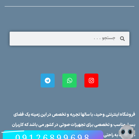
معرفی بلندگو پسیو
معرفی بلندگو اکتیو
09126899698