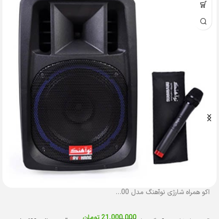
اکو همراه شارژی نوآهنگ مدل N400 با میکروفن بی‌سیم
21,000,000
تومان