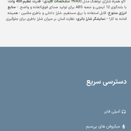
اکو همراه شارژی نوآهنگ مدل N400
? مشخصات کلیدی:
- قدرت عظیم 400 وات:
با بلندگوی 12 اینچی و جعبه ABS برای تولید صدای فوق‌العاده و واضح.
- منابع
انرژی متنوع:
قابل استفاده با برق مستقیم، شارژ داخلی و باطری ماشین - همیشه
آماده به کار!
- نمایشگر شارژ باتری:
نظارت آسان بر میزان شارژ باطری برای جلوگیری
از خاموشی ناگهانی.
- خروجی‌های قدرتمند:
دو خروجی باند اضافه با دو ولوم مجزا
برای تنظیم دقیق صدا.
- ورودی‌های متعدد:
دو ورودی میکروفن، رادیو، بلوتوث،
USB، SD و AUX - همه چیز را در یک دستگاه!
- قابلیت ضبط صدا:
ضبط صدا روی
USB برای ذخیره و پخش آسان فایل‌های صوتی.
- ابعاد ایده‌آل:
طول 39 سانتیمتر،
عرض 35 سانتیمتر و ارتفاع 58 سانتیمتر - مناسب برای هر فضا.
- وزن مناسب:
15.5 کیلوگرم برای حمل و نقل آسان. این اکو همراه با طراحی مدرن و ویژگی‌های
کاربردی، گزینه‌ای عالی برای مراسمات، کنفرانس‌ها و فعالیت‌های عمومی است. با
N400، قدرت صدا و امکانات کامل را تجربه کنید.
دسترسی سریع
آمپلی فایر
میکروفن های بی‌سیم