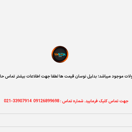
ات موجود میباشد؛ بدلیل نوسان قیمت ها لطفا جهت اطلاعات بیشتر تماس حاص
جهت
تماس کلیک فرمایید. شماره تماس : 09126899698 33907914-021