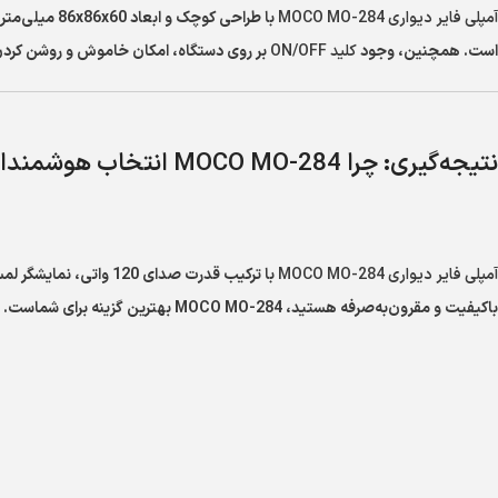
آمپلی فایر دیواری MOCO MO-284
با طراحی کوچک و ابعاد 86x86x60 میلی‌متر، فضای بسیار کمی را اشغال می‌کند و به زیبایی در دیوار ادغام می‌شود. همراهی
است. همچنین، وجود
کلید ON/OFF
بر روی دستگاه، امکان خاموش و روشن کردن س
نتیجه‌گیری: چرا MOCO MO-284 انتخاب هوشمندانه شماست؟
آمپلی فایر دیواری MOCO MO-284
با ترکیب قدرت صدای 
باکیفیت و مقرون‌به‌صرفه هستید، MOCO MO-284 بهترین گزینه برای شماست. برای خرید این محصول و دریافت مشاوره تخصصی، همین امروز با