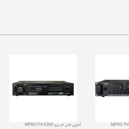
آمپلی فایر ام پرو MPRO PV-6360