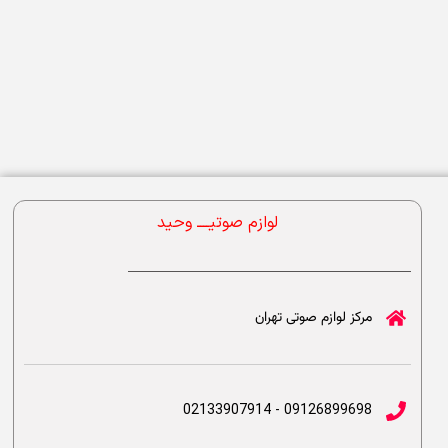
لوازم صوتیــــ وحید
مرکز لوازم صوتی تهران
09126899698 - 02133907914