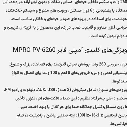
260 وات و میکسر داخلی حرفه‌ای، صدایی شفاف و بدون نویز ارائه می‌دهد. این
دستگاه با پشتیبانی از 6 زون مستقل، ورودی‌های متنوع و سیستم خنک‌کننده
هوشمند، برای استفاده در پروژه‌های صوتی حرفه‌ای و خانگی مناسب است.
طراحی فلزی مقاوم و قابلیت نصب در رک، این محصول را به گزینه‌ای کاربردی و
بادوام تبدیل کرده است.
ویژگی‌های کلیدی آمپلی فایر MPRO PV-6260
توان خروجی 260 وات
: پوشش صوتی قدرتمند برای فضاهای بزرگ و شلوغ.
پشتیبانی اهمی و ولتی
: خروجی‌های 8 اهم و 100 ولت برای اتصال به انواع
بلندگوها.
ورودی‌های متنوع
: شامل میکروفن (3 عدد)، AUX، USB، بلوتوث و رادیو FM.
میکسر داخلی پیشرفته
: تنظیم دقیق صدا با افکت‌های اکو، تکرار و تأخیر.
6 زون مستقل
: کنترل جداگانه صدا برای هر کانال با ولوم اختصاصی.
پاسخ فرکانسی 100Hz–16kHz
: ارائه صدایی واضح و باکیفیت در تمام
فرکانس‌ها.