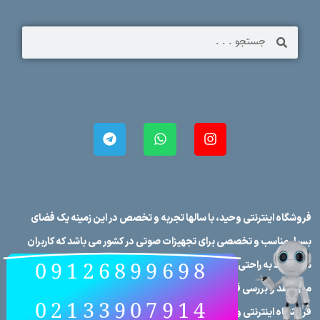
فروشگاه اینترنتی وحید، با سالها تجربه و تخصص در این زمینه یک فضای
بسیار مناسب و تخصصی برای تجهیزات صوتی در کشور می باشد که کاربران
09126899698
می توانند به راحتی برندهای صوتی در کشور را در فروشگاه اینترنتی وحید
مورد نقد و بررسی قرار دهند، علاوه بر این که تمامی محصولات در
02133907914
فروشگاه اینترنتی وحید دارای مشخصات فنی کامل می‌باشند