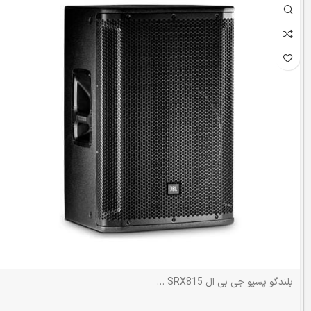
بلندگو پسیو جی بی ال JBL SRX815