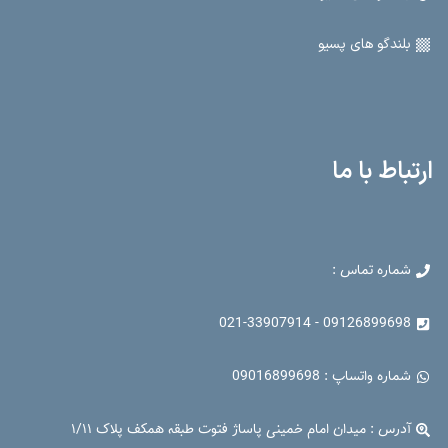
بلندگو های پسیو
ارتباط با ما
شماره تماس :
09126899698 - 021-33907914
شماره واتساپ : 09016899698
آدرس : میدان امام خمینی پاساژ فتوت طبقه همکف پلاک ۱/۱۱