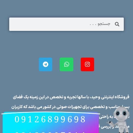
فروشگاه اینترنتی وحید، با سالها تجربه و تخصص در این زمینه یک فضای
بسیار مناسب و تخصصی برای تجهیزات صوتی در کشور می باشد که کاربران
09126899698
می توانند به راحتی برندهای صوتی در کشور را در فروشگاه اینترنتی وحید
مورد نقد و بررسی قرار دهند، علاوه بر این که تمامی محصولات در