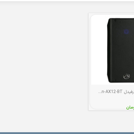
بلندگو اکتیو وارفیدل WHARFEDALE Typhon-AX12-BT
مان