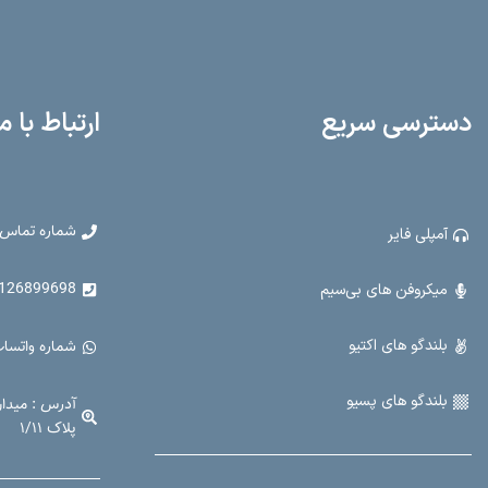
دسترسی سریع
ارتباط با م
شماره تماس 
آمپلی فایر
899698 - 021-33907914
میکروفن های بی‌سیم
بلندگو های اکتیو
شماره واتساپ : 99698
بلندگو های پسیو
آدرس : میدا
پلاک ۱/۱۱