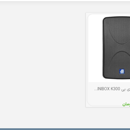
بلندگو اکتیو دی بی DB TECHNOLOGIES MINIBOX K300
مان