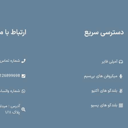
دسترسی سریع
ارتباط با م
شماره تماس 
آمپلی فایر
899698 - 021-33907914
میکروفن های بی‌سیم
بلندگو های اکتیو
شماره واتساپ : 99698
بلندگو های پسیو
آدرس : میدا
پلاک ۱/۱۱