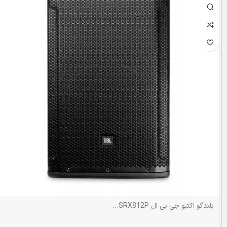
بلندگو اکتیو جی بی ال JBL SRX812P