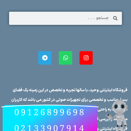
فروشگاه اینترنتی وحید، با سالها تجربه و تخصص در این زمینه یک فضای
بسیار مناسب و تخصصی برای تجهیزات صوتی در کشور می باشد که کاربران
09126899698
می توانند به راحتی برندهای صوتی در کشور را در فروشگاه اینترنتی وحید
مورد نقد و بررسی قرار دهند، علاوه بر این که تمامی محصولات در
02133907914
فروشگاه اینترنتی وحید دارای مشخصات فنی کامل می‌باشند