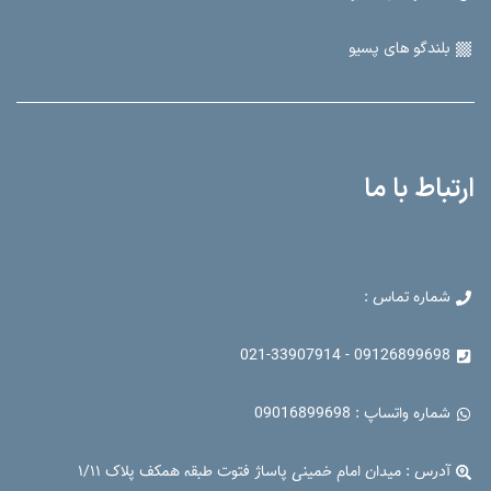
بلندگو های پسیو
ارتباط با ما
شماره تماس :
09126899698 - 021-33907914
شماره واتساپ : 09016899698
آدرس : میدان امام خمینی پاساژ فتوت طبقه همکف پلاک ۱/۱۱