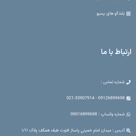
بلندگو های پسیو
ارتباط با ما
شماره تماس :
09126899698 - 021-33907914
شماره واتساپ : 09016899698
آدرس : میدان امام خمینی پاساژ فتوت طبقه همکف پلاک ۱/۱۱