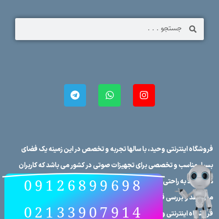
فروشگاه اینترنتی وحید، با سالها تجربه و تخصص در این زمینه یک فضای
بسیار مناسب و تخصصی برای تجهیزات صوتی در کشور می باشد که کاربران
09126899698
می توانند به راحتی برندهای صوتی در کشور را در فروشگاه اینترنتی وحید
مورد نقد و بررسی قرار دهند، علاوه بر این که تمامی محصولات در
02133907914
فروشگاه اینترنتی وحید دارای مشخصات فنی کامل می‌باشند