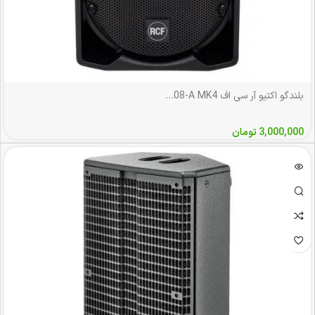
بلندگو اکتیو آر سی اف RCF ART708-A MK4
3,000,000
تومان