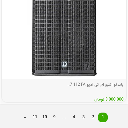
بلندگو اکتیو اچ کی آدیو HK Audio L7 112 FA
3,000,000
تومان
→
11
10
9
…
4
3
2
1