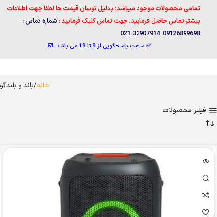
تمامی محصولات موجود میباشد؛ بدلیل نوسان قیمت ها لطفا جهت اطلاعات
بیشتر تماس حاصل فرمایید. جهت تماس کلیک فرمایید :
شماره تماس :
09126899698 33907914-021
✅ ساعت پاسخگویی از 9 تا 19 می باشد. ☑️
خانه
باند و بلندگو
فیلتر محصولات