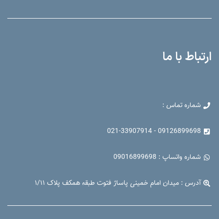
ارتباط با ما
شماره تماس :
09126899698 - 021-33907914
شماره واتساپ : 09016899698
آدرس : میدان امام خمینی پاساژ فتوت طبقه همکف پلاک ۱/۱۱