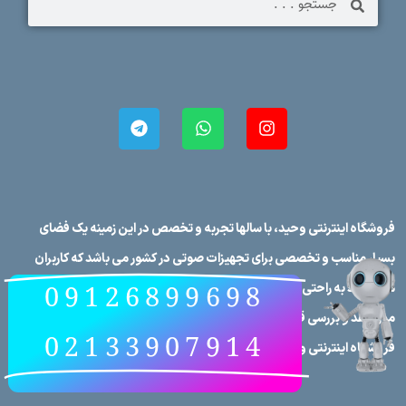
فروشگاه اینترنتی وحید، با سالها تجربه و تخصص در این زمینه یک فضای
بسیار مناسب و تخصصی برای تجهیزات صوتی در کشور می باشد که کاربران
09126899698
می توانند به راحتی برندهای صوتی در کشور را در فروشگاه اینترنتی وحید
مورد نقد و بررسی قرار دهند، علاوه بر این که تمامی محصولات در
02133907914
فروشگاه اینترنتی وحید دارای مشخصات فنی کامل می‌باشند