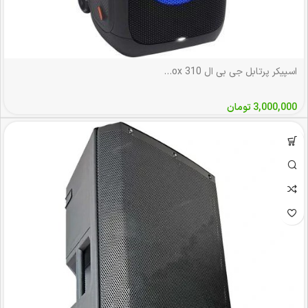
اسپیکر پرتابل جی بی ال JBL PartyBox 310
3,000,000
تومان