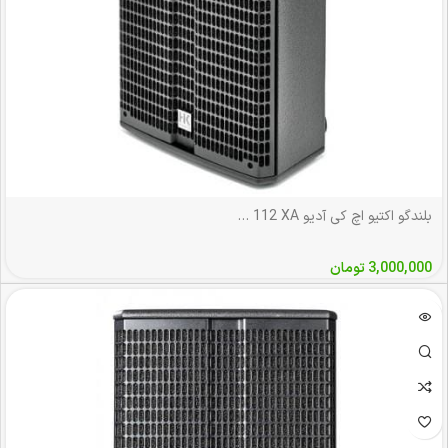
بلندگو اکتیو اچ کی آدیو HK Audio L5 112 XA
3,000,000
تومان