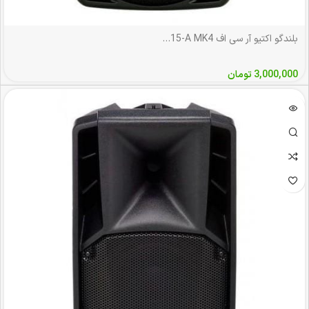
بلندگو اکتیو آر سی اف RCF ART315-A MK4
3,000,000
تومان