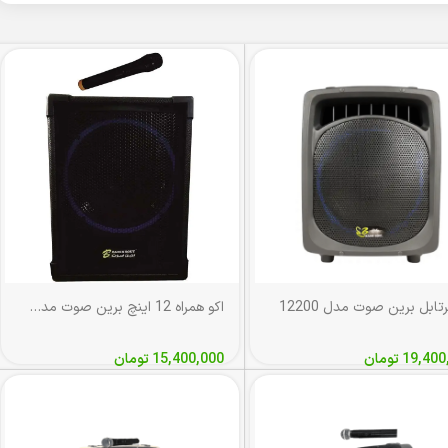
رتابل برین صوت مدل 12200
اکو همراه 12 اینچ برین صوت مدل 12150 با میکروفن بی‌سیم
19,400
تومان
15,400,000
تومان