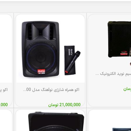
اکو همراه بی‌سیم نوید الکترونیک مدل PA-M624UBR
مان
اکو همراه شارژی نوآهنگ مدل N400 با میکروفن بی‌سیم
اکو پ
21,000,000
تومان
,000