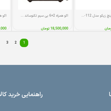
اکو همراه ۱۲ اینچ زیکو مدل Z-112 (با سیم)
اکو همراه 2×6 بی سیم تکنوساند PTR4W با میکروفن بی‌سیم
مان
18,500,000
تومان
,000
→
3
2
1
ا
راهنمایی خرید کالا