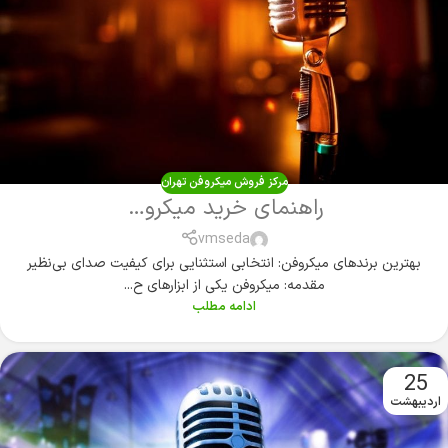
مرکز فروش میکروفن تهران
راهنمای خرید میکروفن
vmseda
بهترین برند‌های میکروفن: انتخابی استثنایی برای کیفیت صدای بی‌نظیر
مقدمه: میکروفن یکی از ابزارهای ح...
ادامه مطلب
25
اردیبهشت