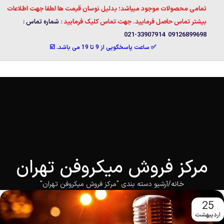
تمامی محصولات موجود میباشد؛ بدلیل نوسان قیمت ها لطفا جهت اطلاعات
بیشتر تماس حاصل فرمایید. جهت تماس کلیک فرمایید :
شماره تماس :
09126899698 33907914-021
✅ ساعت پاسخگویی از 9 تا 19 می باشد. ☑️
مرکز فروش میکروفن تهران
خانه
آرشیو دسته بندی "مرکز فروش میکروفن تهران"
25
اردیبهشت