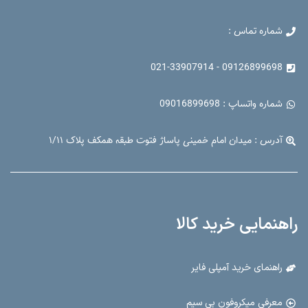
شماره تماس :
09126899698 - 021-33907914
شماره واتساپ : 09016899698
آدرس : میدان امام خمینی پاساژ فتوت طبقه همکف پلاک ۱/۱۱
راهنمایی خرید کالا
راهنمای خرید آمپلی فایر
معرفی میکروفون بی سیم