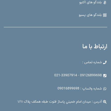
بلندگو های اکتیو
بلندگو های پسیو
ارتباط با ما
شماره تماس :
09126899698 - 021-33907914
شماره واتساپ : 09016899698
آدرس : میدان امام خمینی پاساژ فتوت طبقه همکف پلاک ۱/۱۱