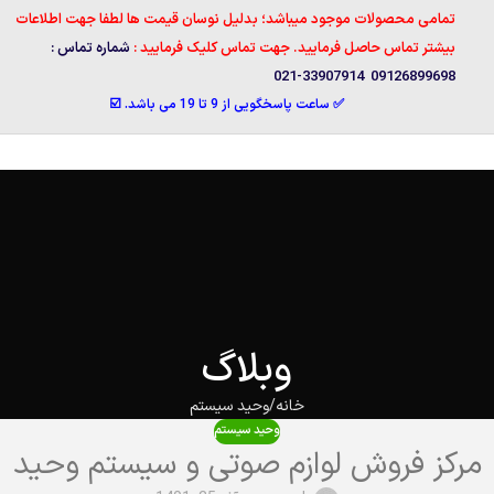
تمامی محصولات موجود میباشد؛ بدلیل نوسان قیمت ها لطفا جهت اطلاعات
بیشتر تماس حاصل فرمایید. جهت تماس کلیک فرمایید :
شماره تماس :
09126899698 33907914-021
✅ ساعت پاسخگویی از 9 تا 19 می باشد. ☑️
وبلاگ
خانه
وحید سیستم
وحید سیستم
مرکز فروش لوازم صوتی و سیستم وحید