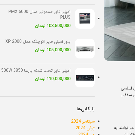
آمپلی فایر صندوقی مدل PMX 6000
PLUS
103,500,000
تومان
پاور آمپلی فایر اکوچنگ مدل XP 2000
105,000,000
تومان
آمپلی فایر تحت شبکه پارسا 3850 500W
110,000,000
تومان
ی اساسی
کر سقفی
بایگانی‌ها
سپتامبر 2024
ی‌توانند به
ژوئن 2024
د از:
می 2024