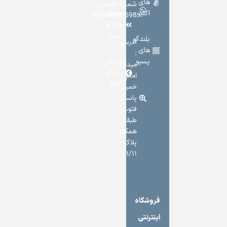
های
شماره واتساپ :
اکتیو
معرفی
09016899698
بلندگو
پسیو
بلندگو
آدرس
های
:
پسیو
معرفی
میدان
بلندگو
امام
اکتیو
خمینی
پاساژ
فتوت
طبقه
همکف
پلاک
۱/۱۱
فروشگاه
اینترنتی