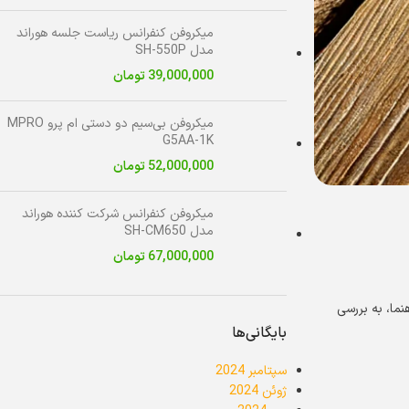
میکروفن کنفرانس ریاست جلسه هوراند
مدل SH-550P
39,000,000
تومان
میکروفن بی‌سیم دو دستی ام پرو MPRO
G5AA-1K
52,000,000
تومان
میکروفن کنفرانس شرکت کننده هوراند
مدل SH-CM650
67,000,000
تومان
ما، به بررسی
بایگانی‌ها
سپتامبر 2024
ژوئن 2024