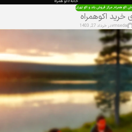
خانه
اکو همراه
ش اکو همراه
,
مرکز فروش باند و اکو تهران
 خرید اکوهمراه
vmseda
در خرداد 27, 1403