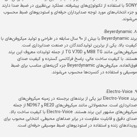
SONY با استفاده از تکنولوژی‌های پیشرفته، عملکرد بی‌نظیری در ضبط صدا دارند
و جزء انتخاب‌های مورد توجه صدابرداران حرفه‌ای و استودیوهای ضبط محسوب
می‌شوند.
۸. Beyerdynamic:
برند Beyerdynamic با بیش از ۹۰ سال سابقه در طراحی و تولید میکروفن‌های با
کیفیت بالا، یکی از برترین تولیدکنندگان در صنعت صدابرداری است.
میکروفن‌هایی مانند M88 TG و TG V70D از جمله تولیدات معروف این برند
هستند. با کیفیت ساخت عالی، پاسخ فرکانسی گسترده و کیفیت صدای
فوق‌العاده، میکروفن‌های Beyerdynamic جزء گزینه‌های مناسب برای ضبط
موسیقی و استفاده در کنسرت‌ها محسوب می‌شوند.
۹. Electro-Voice:
برند Electro-Voice نیز یکی از برندهای برجسته در زمینه میکروفن‌های
صدابرداری است. محصولاتی مانند میکروفن‌های RE20 و ND967 از جمله
میکروفن‌های مشهور این برند هستند. Electro-Voice با کیفیت ساخت بالا،
صدای دقیق و قابلیت مقاومت در برابر صداهای محیطی، انتخابی محبوب برای
رویدادهای زنده و استفاده در استودیوهای ضبط موسیقی حرفه‌ای است.