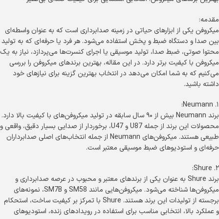
مقدمه:
میکروفن یکی از ابزارهای حیاتی در زمینه صدابرداری است که به عنوان واسطه‌ای
بین صدا و دستگاه ضبط و پخش استفاده می‌شود. هر فرد یا حرفه‌ای که به تولید
محتوا صوتی، ضبط صدا، تولید موسیقی یا اجرای کنسرت‌ها می‌پردازد، نیاز به یک
میکروفن با کیفیت برتر دارد. در این مقاله، بهترین برند‌های میکروفن را بررسی
می‌کنیم که به شما امکان می‌دهد در انتخاب بهترین گزینه برای نیازهای خود
داشته باشید.
۱. Neumann:
برند Neumann بیش از ۹۰ سال سابقه در تولید میکروفن‌های با کیفیت بالا دارد.
محصولات این برند از جمله U87 و U47، برخوردار از صدایی بسیار دقیق، واقعی و
طبیعی هستند. میکروفن‌های Neumann از جمله انتخاب‌های اصلی صدابرداران
حرفه‌ای و استودیوهای ضبط موسیقی معتبر است.
۲. Shure:
برند Shure به عنوان یکی از برندهای معتبر و محبوب در عرصه صدابرداری و
میکروفن‌ها شناخته می‌شود. میکروفن‌هایی مانند SM58 و SM7B، نمونه‌های
برجسته از تولیدات این برند هستند. Shure با تمرکز بر کیفیت ساخت، استحکام
و عملکرد بالا، انتخابی مناسب برای استفاده در رویدادهای زنده، استودیوهای