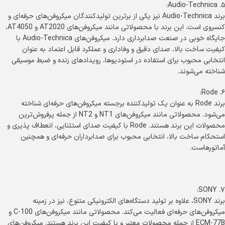
۵. Audio-Technica:
برند Audio-Technica نیز یکی از برترین تولیدکنندگان میکروفن‌های حرفه‌ای و
کنسروی است. این برند با محصولاتی مانند میکروفن‌های AT2020 و AT4050،
جایگاه خوبی در صنعت صدابرداری دارد. میکروفن‌های Audio-Technica با
کیفیت ساخت بالا، صدای دقیق و وفاداری و عملکرد قابل اعتماد به عنوان
انتخابی محبوب برای استفاده در استودیوها، رویدادهای زنده و ضبط موسیقی
شناخته می‌شوند.
۶. Rode:
برند Rode به عنوان یک تولیدکننده برجسته میکروفن‌های حرفه‌ای شناخته
می‌شود. محصولاتی مانند میکروفن‌های NT1 و NT2 از جمله پرفروش‌ترین
محصولات این برند هستند. Rode با کیفیت صدای استثنایی، انعطاف پذیری و
استحکام ساخت بالا، انتخابی محبوب برای صدابرداران حرفه‌ای و همچنین
آماتورهاست.
۷. SONY:
برند SONY، علاوه بر تولید دستگاه‌های الکترونیکی متنوع، نیز در زمینه
میکروفن‌های حرفه‌ای فعالیت می‌کند. محصولاتی مانند میکروفن‌های C-100 و
ECM-77B از جمله محصولات معتبر و با کیفیت این برند هستند. میکروفن‌های